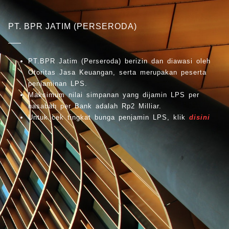
PT. BPR JATIM (PERSERODA)
PT.BPR Jatim (Perseroda) berizin dan diawasi oleh
Otoritas Jasa Keuangan, serta merupakan peserta
penjaminan LPS.
Maksimum nilai simpanan yang dijamin LPS per
nasabah per Bank adalah Rp2 Milliar.
Untuk cek tingkat bunga penjamin LPS, klik
disini