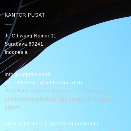
KANTOR PUSAT
Jl. Ciliwung Nomor 11
Surabaya 60241
Indonesia
info@bprjatim.co.id
031-99014761 (Call Center ATM)
*Untuk kartu hilang, transaksi mencurigakan,
pembobolan rekening, dan gangguan layanan
digital
0853-3584-4624 (Layanan Operasional)