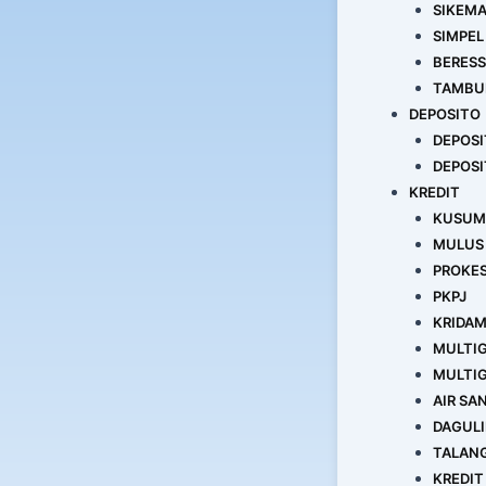
SIKEM
SIMPEL
BERESS
TAMBU
DEPOSITO
DEPOSI
DEPOSI
KREDIT
KUSUM
MULUS
PROKE
PKPJ
KRIDA
MULTI
MULTI
AIR SAN
DAGULI
TALAN
KREDIT