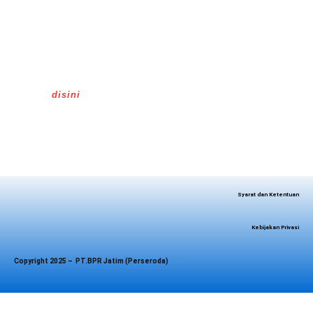
PT.BPR Jatim (Perseroda) berizin dan diawasi
oleh Otoritas Jasa Keuangan, serta merupakan
peserta penjaminan LPS.
Maksimum nilai simpanan yang dijamin LPS per
nasabah per Bank adalah Rp2 Milliar.
Untuk cek tingkat bunga penjamin LPS, klik
disini
Syarat dan Ketentuan
Kebijakan Privasi
Copyright 2025 –
PT.BPR Jatim (Perseroda)