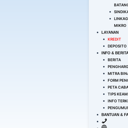
BATANG
SINDIK
LINKA
MIKRO
LAYANAN
KREDIT
DEPOSITO
INFO & BERIT
BERITA
PENGHAR
MITRA BI
FORM PEN
PETA CAB
TIPS KEA
INFO TERK
PENGUMUM
BANTUAN & F