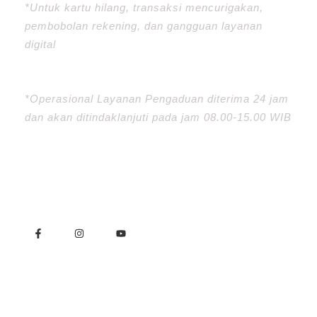
*Untuk kartu hilang, transaksi mencurigakan,
pembobolan rekening, dan gangguan layanan
digital
0853-3584-4624 (Layanan Operasional)
*Operasional Layanan Pengaduan diterima 24 jam
dan akan ditindaklanjuti pada jam 08.00-15.00 WIB
F
I
Y
a
n
o
c
s
u
e
t
t
b
a
u
o
g
b
o
r
e
k
a
-
m
f