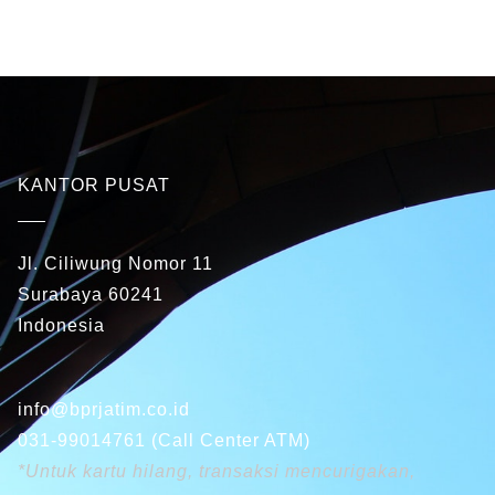
KANTOR PUSAT
Jl. Ciliwung Nomor 11
Surabaya 60241
Indonesia
info@bprjatim.co.id
031-99014761 (Call Center ATM)
*Untuk kartu hilang, transaksi mencurigakan,