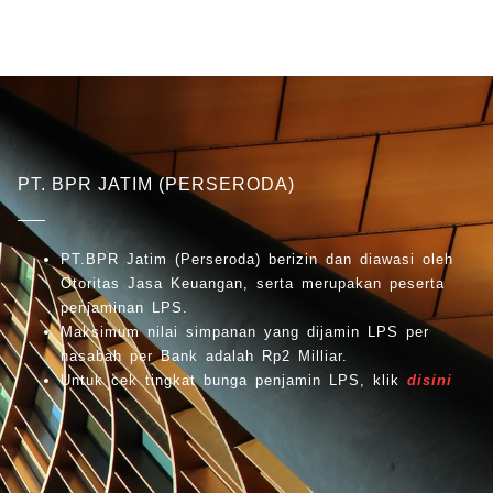
PT. BPR JATIM (PERSERODA)
PT.BPR Jatim (Perseroda) berizin dan diawasi oleh
Otoritas Jasa Keuangan, serta merupakan peserta
penjaminan LPS.
Maksimum nilai simpanan yang dijamin LPS per
nasabah per Bank adalah Rp2 Milliar.
Untuk cek tingkat bunga penjamin LPS, klik
disini