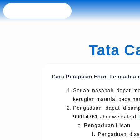
Skip
to
content
Tata 
Cara Pengisian Form Pengadua
Setiap nasabah dapat me
kerugian material pada na
Pengaduan dapat disampa
99014761
atau website di
a.
Pengaduan Lisan
i. Pengaduan disamp