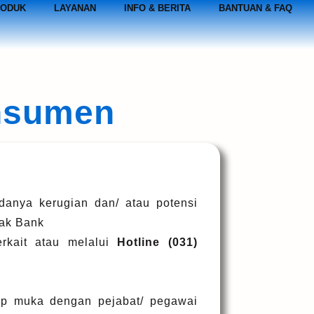
ODUK
LAYANAN
INFO & BERITA
BANTUAN & FAQ
nsumen
anya kerugian dan/ atau potensi
hak Bank
erkait atau melalui
Hotline (031)
p muka dengan pejabat/ pegawai