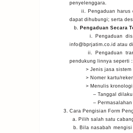
penyelenggara.
ii. Pengaduan harus dile
dapat dihubungi; serta de
b.
Pengaduan Secara Te
i. Pengaduan disampai
info@bprjatim.co.id
atau d
ii. Pengaduan transak
pendukung linnya seperti 
> Jenis jasa sistem p
> Nomer kartu/rekening, t
> Menulis kronologi k
– Tanggal dilakukan
– Permasalahan ya
Cara Pengisian Form Peng
a. Pilih salah satu caba
b. Bila nasabah mengisi 