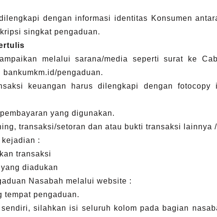
ngkapi dengan informasi identitas Konsumen antara 
skripsi singkat pengaduan.
rtulis
kan melalui sarana/media seperti surat ke Caban
i bankumkm.id/pengaduan.
si keuangan harus dilengkapi dengan fotocopy i
:
embayaran yang digunakan.
ransaksi/setoran dan atau bukti transaksi lainnya / s
ejadian :
 transaksi
ng diadukan
aduan Nasabah melalui website :
ng tempat pengaduan.
sendiri, silahkan isi seluruh kolom pada bagian nasa