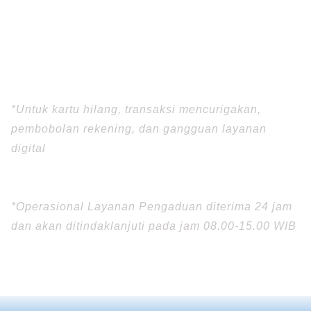
info@bprjatim.co.id
031-99014761 (Call Center ATM)
*Untuk kartu hilang, transaksi mencurigakan,
pembobolan rekening, dan gangguan layanan
digital
0853-3584-4624 (Layanan Operasional)
*Operasional Layanan Pengaduan diterima 24 jam
dan akan ditindaklanjuti pada jam 08.00-15.00 WIB