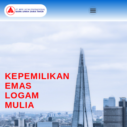
Skip
Menu
to
content
KEPEMILIKAN
EMAS
LOGAM
MULIA