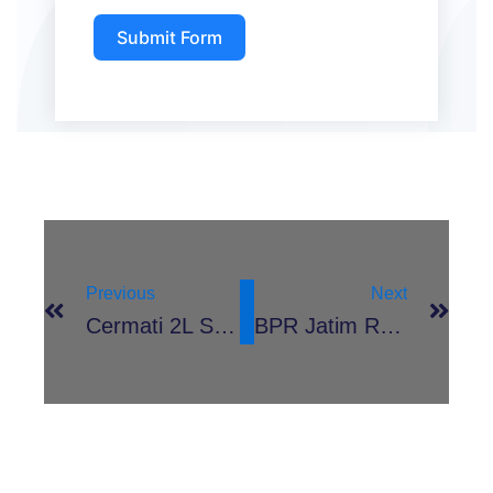
Submit Form
Prev
Nex
Previous
Next
Cermati 2L Sebelum Memilih Produk Keuangan
BPR Jatim Raih Top BUMD 2025 Berkat Skema Pembiayaan Inklusif Bagi UMKM