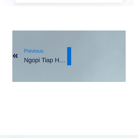
Prev
Previous
Ngopi Tiap Hari Vs Investasi Masa Depan: Pilih Yang Mana?