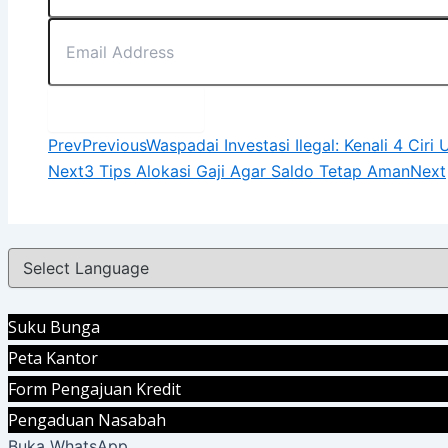
Submit Form
Prev
Previous
Waspadai Investasi Ilegal: Kenali 4 Cir
Next
3 Tips Alokasi Gaji Agar Saldo Tetap Aman
Next
Suku Bunga
Peta Kantor
Form Pengajuan Kredit
Pengaduan Nasabah
Buka WhatsApp