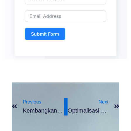
Submit Form
Prev
Nex
Previous
Next
Kembangkan Bisnis Dan Kesejahteraan Karyawan, Koperasi Kareb Gandeng Bank UMKM Jatim
Optimalisasi Modal Usaha UMKM Jatim: Kunci Pertumbuhan Ekonomi