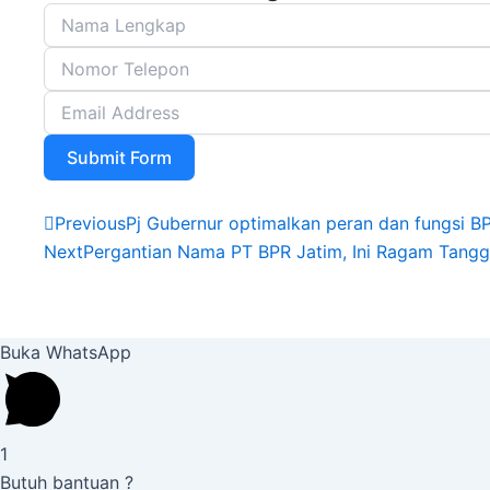
Submit Form
Prev
Previous
Pj Gubernur optimalkan peran dan fungsi B
Next
Pergantian Nama PT BPR Jatim, Ini Ragam Tan
Buka WhatsApp
1
Butuh bantuan ?