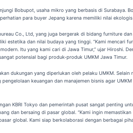
unjungi Bobupot, usaha mikro yang berbasis di Surabaya. 
perhatian para buyer Jepang karena memiliki nilai ekologis 
tbureau Co., Ltd, yang juga bergerak di bidang furniture
ki estetika dan nilai budaya yang tinggi. “Kami mencari fur
 modern. Itu yang kami cari di Jawa Timur,” ujar Hiroshi. 
 sangat potensial bagi produk-produk UMKM Jawa Timur.
an dukungan yang diperlukan oleh pelaku UMKM. Selain me
 pengelolaan keuangan dan manajemen bisnis agar UMKM d
gan KBRI Tokyo dan pemerintah pusat sangat penting unt
g dan bersaing di pasar global. “Kami ingin memastika
i pasar global. Kami siap berkolaborasi dengan berbagai pi