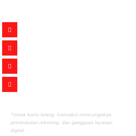
info@bprjatim.co.id
031-99014761 (Call Center ATM)
*Untuk kartu hilang, transaksi mencurigakan,
pembobolan rekening, dan gangguan layanan
digital