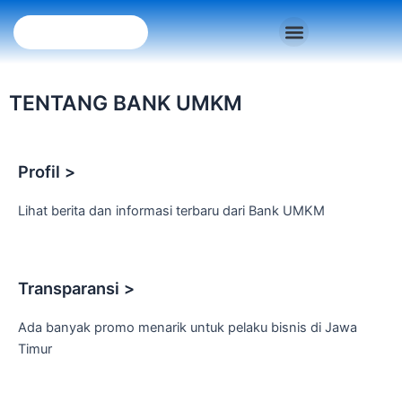
Skip
Menu
to
INFO & BERITA
BANTUAN & FAQ
content
TENTANG BANK UMKM
Profil >
Lihat berita dan informasi terbaru dari Bank UMKM
Transparansi >
Ada banyak promo menarik untuk pelaku bisnis di Jawa
Timur