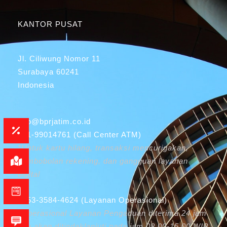
KANTOR PUSAT
Jl. Ciliwung Nomor 11
Surabaya 60241
Indonesia
info@bprjatim.co.id
031-99014761 (Call Center ATM)
*Untuk kartu hilang, transaksi mencurigakan,
pembobolan rekening, dan gangguan layanan
digital
0853-3584-4624 (Layanan Operasional)
*Operasional Layanan Pengaduan diterima 24 jam
dan akan ditindaklanjuti pada jam 08.00-15.00 WIB