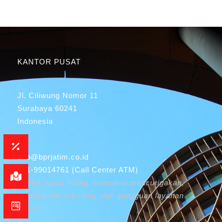
KANTOR PUSAT
Jl. Ciliwung Nomor 11
Surabaya 60241
Indonesia
info@bprjatim.co.id
031-99014761 (Call Center ATM)
*Untuk kartu hilang, transaksi mencurigakan,
pembobolan rekening, dan gangguan layanan
digital