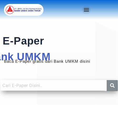
Skip
Menu
to
content
E-Paper
ank UMKM
Baca E-Paper gratis dari Bank UMKM disini