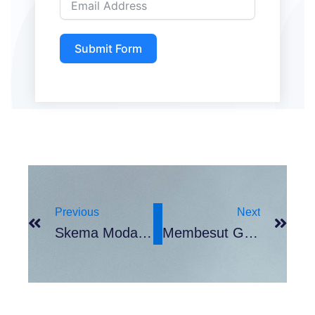
Submit Form
Prev
Nex
Previous
Next
Skema Modal Bank UMKM Jatim Untuk Pengusaha Ultra Mikro Berdaya
Membesut GRC Demi Cepatnya Bisnis