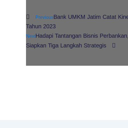
Prev
Nex
Bank UMKM Jatim Catat Kiner
Previous
Tahun 2023
Hadapi Tantangan Bisnis Perbanka
Next
Siapkan Tiga Langkah Strategis