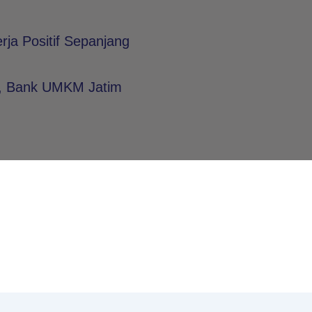
t
ja Positif Sepanjang
n, Bank UMKM Jatim